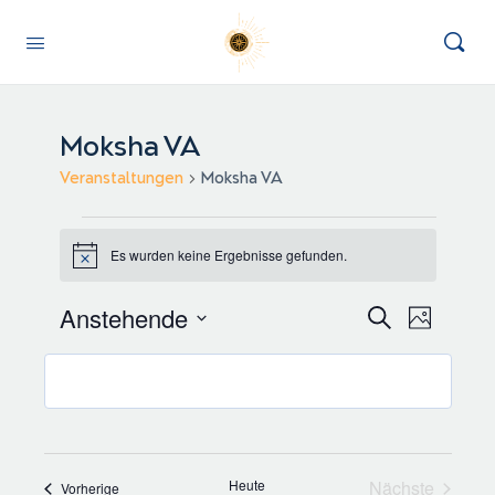
Moksha VA
Veranstaltungen
Moksha VA
Veranstaltungen
Es wurden keine Ergebnisse gefunden.
Hinweis
Veranstal
Anstehende
Verans
Suche
Foto
Suche
Ansich
Datum
und
Naviga
auswählen.
List
Ansichten
of
Navigatio
events
in
Heute
Nächste
Veranstaltungen
Vorherige