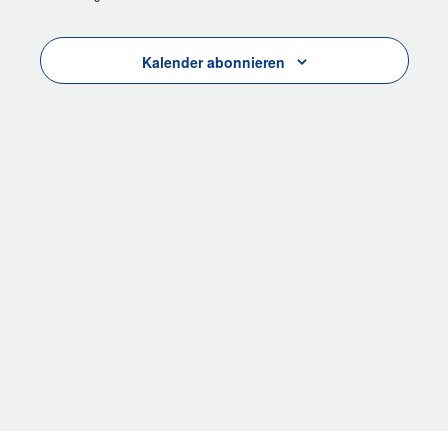
Veranstalt
Photo
View
Kalender abonnieren