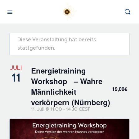
Diese Veranstaltung hat bereits
stattgefunden.
JULI
Energietraining
11
Workshop – Wahre
19,00€
Männlichkeit
verkörpern (Nürnberg)
11. Juli @ 11:00
-
14:30
CEST