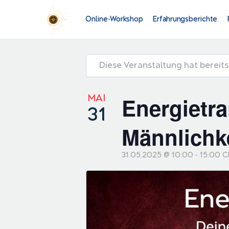
Online-Workshop
Erfahrungsberichte
Diese Veranstaltung hat bereit
MAI
Energietr
31
Männlichke
31.05.2025 @ 10:00
-
15:00
C