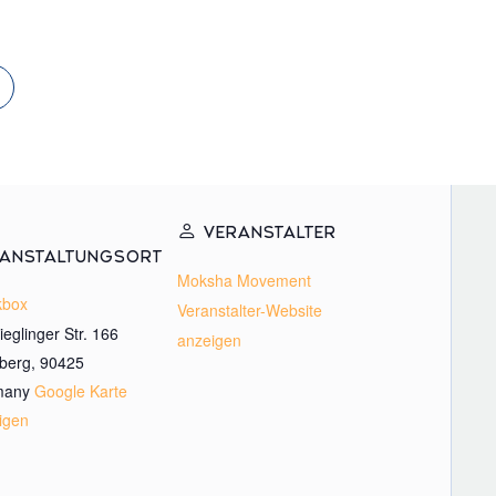
VERANSTALTER
ANSTALTUNGSORT
Moksha Movement
kbox
Veranstalter-Website
eglinger Str. 166
anzeigen
berg
,
90425
many
Google Karte
igen