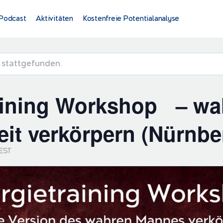
Podcast
Aktivitäten
Kostenfreie Potentialanalyse
s stattgefunden.
aining Workshop – wa
it verkörpern (Nürnbe
EST