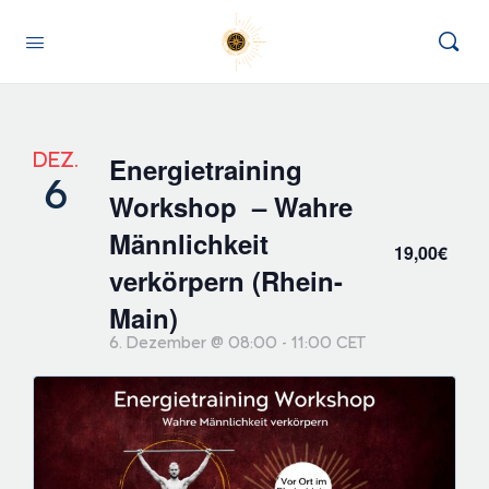
DEZ.
Energietraining
6
Workshop – Wahre
Männlichkeit
19,00€
verkörpern (Rhein-
Main)
6. Dezember @ 08:00
-
11:00
CET