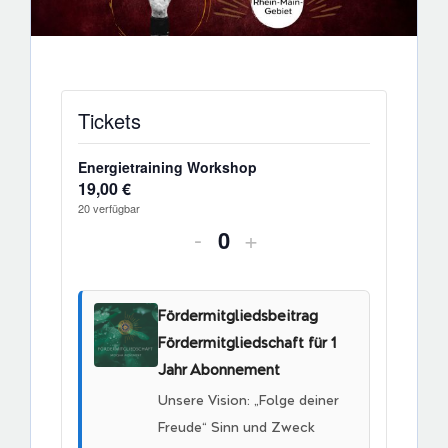
Tickets
Energietraining Workshop
19,00
€
20
verfügbar
Verringern
Erhöhe
-
+
Anzahl
der
die
Ticketanzahl
Ticket
Fördermitgliedsbeitrag
für
Anzahl
Fördermitgliedschaft für 1
Energietraining
für
Jahr Abonnement
Unsere Vision: „Folge deiner
Workshop
Energietraining
Freude“ Sinn und Zweck
Workshop