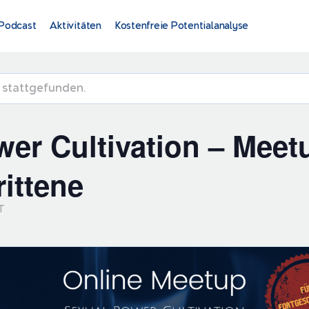
Podcast
Aktivitäten
Kostenfreie Potentialanalyse
s stattgefunden.
er Cultivation – Meet
ittene
T