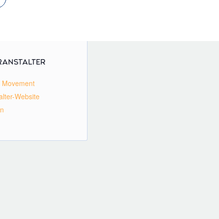
RANSTALTER
 Movement
alter-Website
en