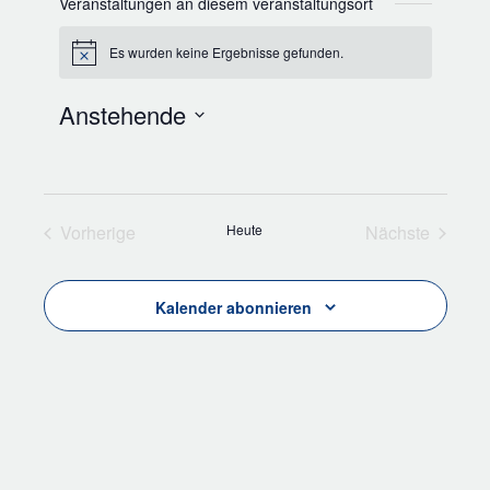
Veranstaltungen an diesem veranstaltungsort
Es wurden keine Ergebnisse gefunden.
Hinweis
Anstehende
Datum
wählen.
Vorherige
Heute
Nächste
Veranstaltungen
Veranstalt
Kalender abonnieren